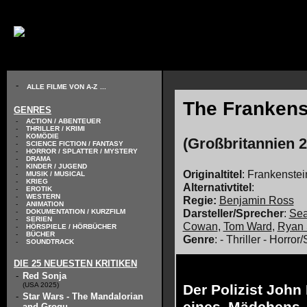
// KODIERUNG DEFINIEREN
-
ALLE FILME VON A-Z
...
The Frankens
GENRES
-
ACTION / ABENTEUER
-
THRILLER / KRIMI
-
KOMÖDIE
(Großbritannien 2
-
SCIENCE FICTION / FANTASY
-
HORROR / SPLATTER / MYSTERY
-
DRAMA
-
KINDER / JUGEND
Originaltitel
: Frankenstei
-
MUSIK / MUSICAL
-
KRIEG
Alternativtitel
:
-
EROTIK
-
WESTERN
Regie:
Benjamin Ross
-
ANIMATION
Darsteller/Sprecher
:
Se
-
DOKUMENTATION / KURZFILM
-
SERIEN
Cowan
,
Tom Ward
,
Ryan
-
HÖRSPIELE / HÖRBÜCHER
-
BÜCHER
Genre
: - Thriller - Horro
-
SOUNDTRACK
DIE 25 NEUESTEN KRITIKEN
-
Red Sonja
(USA 2025)
Der Polizist John
-
Star Wars - The Mandalorian
and Grogu