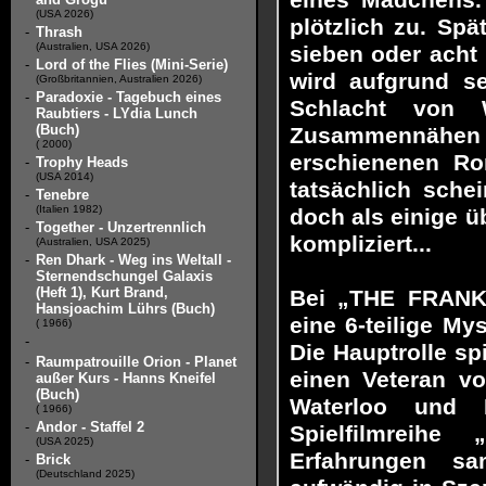
eines Mädchens. 
(USA 2026)
plötzlich zu. Sp
-
Thrash
(Australien, USA 2026)
sieben oder acht
-
Lord of the Flies (Mini-Serie)
wird aufgrund se
(Großbritannien, Australien 2026)
-
Paradoxie - Tagebuch eines
Schlacht von 
Raubtiers - LYdia Lunch
(Buch)
Zusammennähen vo
( 2000)
erschienenen Ro
-
Trophy Heads
(USA 2014)
tatsächlich sche
-
Tenebre
(Italien 1982)
doch als einige ü
-
Together - Unzertrennlich
kompliziert...
(Australien, USA 2025)
-
Ren Dhark - Weg ins Weltall -
Sternendschungel Galaxis
(Heft 1), Kurt Brand,
Bei „THE FRANK
Hansjoachim Lührs (Buch)
eine 6-teilige My
( 1966)
-
Die Hauptrolle sp
-
Raumpatrouille Orion - Planet
einen Veteran v
außer Kurs - Hanns Kneifel
(Buch)
Waterloo und 
( 1966)
-
Andor - Staffel 2
Spielfilmreih
(USA 2025)
Erfahrungen s
-
Brick
(Deutschland 2025)