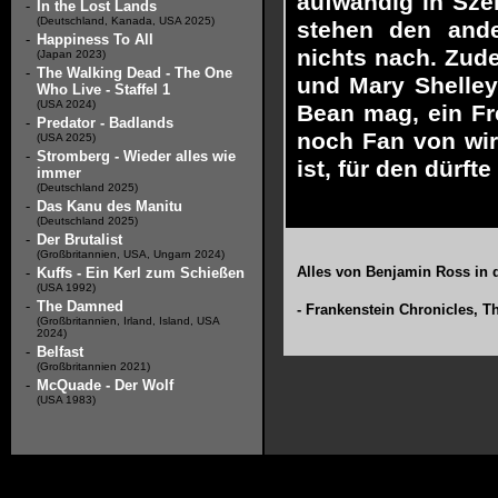
aufwändig in Sze
-
In the Lost Lands
(Deutschland, Kanada, USA 2025)
stehen den ande
-
Happiness To All
nichts nach. Zud
(Japan 2023)
-
The Walking Dead - The One
und Mary Shelley
Who Live - Staffel 1
(USA 2024)
Bean mag, ein Fr
-
Predator - Badlands
noch Fan von wir
(USA 2025)
-
Stromberg - Wieder alles wie
ist, für den dürft
immer
(Deutschland 2025)
-
Das Kanu des Manitu
(Deutschland 2025)
-
Der Brutalist
(Großbritannien, USA, Ungarn 2024)
Alles von
Benjamin Ross
in 
-
Kuffs - Ein Kerl zum Schießen
(USA 1992)
-
The Damned
-
Frankenstein Chronicles, T
(Großbritannien, Irland, Island, USA
2024)
-
Belfast
(Großbritannien 2021)
-
McQuade - Der Wolf
(USA 1983)