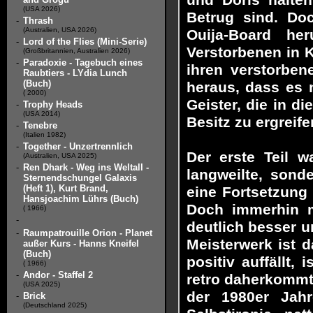
und Doris halten
(USA 2026)
Betrug sind. Doc
-
Thrash
(Australien, USA 2026)
Ouija-Board he
-
Lord of the Flies (Mini-Serie)
Verstorbenen in K
(Großbritannien, Australien 2026)
-
Paradoxie - Tagebuch eines
ihren verstorben
Raubtiers - LYdia Lunch
(Buch)
heraus, dass es 
( 2000)
Geister, die in d
-
Trophy Heads
(USA 2014)
Besitz zu ergreifen
-
Tenebre
(Italien 1982)
-
Together - Unzertrennlich
Der erste Teil w
(Australien, USA 2025)
-
Ren Dhark - Weg ins Weltall -
langweilte, son
Sternendschungel Galaxis
(Heft 1), Kurt Brand,
eine Fortsetzung 
Hansjoachim Lührs (Buch)
Doch immerhin m
( 1966)
-
deutlich besser u
-
Raumpatrouille Orion - Planet
Meisterwerk ist 
außer Kurs - Hanns Kneifel
(Buch)
positiv auffällt,
( 1966)
-
Andor - Staffel 2
retro daherkommt,
(USA 2025)
der 1980er Jahr
-
Brick
(Deutschland 2025)