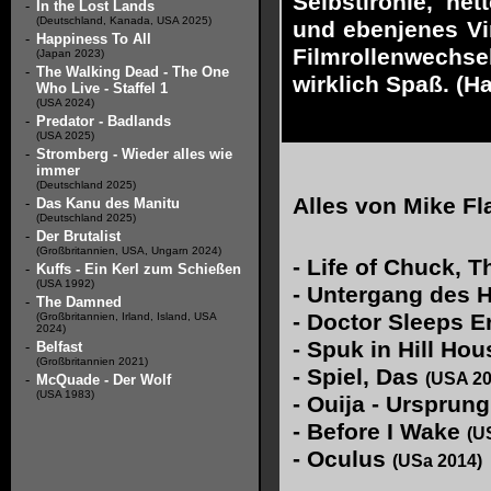
Selbstironie, ne
-
In the Lost Lands
(Deutschland, Kanada, USA 2025)
und ebenjenes Vi
-
Happiness To All
Filmrollenwechse
(Japan 2023)
-
The Walking Dead - The One
wirklich Spaß. (H
Who Live - Staffel 1
(USA 2024)
-
Predator - Badlands
(USA 2025)
-
Stromberg - Wieder alles wie
immer
(Deutschland 2025)
Alles von
Mike Fl
-
Das Kanu des Manitu
(Deutschland 2025)
-
Der Brutalist
(Großbritannien, USA, Ungarn 2024)
-
Life of Chuck, 
-
Kuffs - Ein Kerl zum Schießen
(USA 1992)
-
Untergang des H
-
The Damned
-
Doctor Sleeps 
(Großbritannien, Irland, Island, USA
2024)
-
Spuk in Hill Hous
-
Belfast
(Großbritannien 2021)
-
Spiel, Das
(USA 20
-
McQuade - Der Wolf
(USA 1983)
-
Ouija - Ursprun
-
Before I Wake
(U
-
Oculus
(USa 2014)