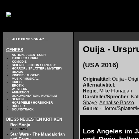
// KODIERUNG DEFINIEREN
-
ALLE FILME VON A-Z
...
Ouija - Ursp
GENRES
-
ACTION / ABENTEUER
-
THRILLER / KRIMI
-
KOMÖDIE
(USA 2016)
-
SCIENCE FICTION / FANTASY
-
HORROR / SPLATTER / MYSTERY
-
DRAMA
-
KINDER / JUGEND
Originaltitel
: Ouija - Orig
-
MUSIK / MUSICAL
-
KRIEG
Alternativtitel
:
-
EROTIK
-
WESTERN
Regie:
Mike Flanagan
-
ANIMATION
Darsteller/Sprecher
:
Kat
-
DOKUMENTATION / KURZFILM
-
SERIEN
Shaye
,
Annalise Basso
,
-
HÖRSPIELE / HÖRBÜCHER
-
BÜCHER
Genre
: - Horror/Splatter/
-
SOUNDTRACK
DIE 25 NEUESTEN KRITIKEN
-
Red Sonja
(USA 2025)
Los Angeles im Ja
-
Star Wars - The Mandalorian
and Grogu