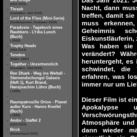
Das Jahr 2021. 
(USA 2026)
Nacht, dann muss
-
Thrash
(Australien, USA 2026)
treffen, damit si
-
Lord of the Flies (Mini-Serie)
muss erkennen, 
(Großbritannien, Australien 2026)
-
Paradoxie - Tagebuch eines
Geheimnis sch
Raubtiers - LYdia Lunch
(Buch)
Eiskunstläuferin,
( 2000)
Was haben sie 
-
Trophy Heads
(USA 2014)
verändert? Wä
-
Tenebre
(Italien 1982)
heruntergeht, es
-
Together - Unzertrennlich
schwindet, die
(Australien, USA 2025)
-
Ren Dhark - Weg ins Weltall -
erfahren, was lo
Sternendschungel Galaxis
(Heft 1), Kurt Brand,
immer nur um Li
Hansjoachim Lührs (Buch)
( 1966)
-
Dieser Film ist e
-
Raumpatrouille Orion - Planet
Apokalypse u
außer Kurs - Hanns Kneifel
(Buch)
Verschwörungsthr
( 1966)
-
Andor - Staffel 2
Atmosphäre und g
(USA 2025)
dann wieder m
-
Brick
(Deutschland 2025)