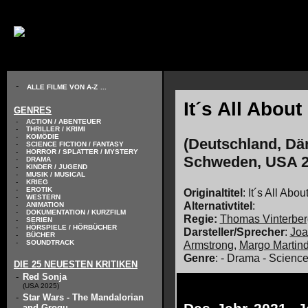
// KODIERUNG DEFINIEREN
-
ALLE FILME VON A-Z
...
It´s All About
GENRES
-
ACTION / ABENTEUER
-
THRILLER / KRIMI
-
KOMÖDIE
(Deutschland, Dä
-
SCIENCE FICTION / FANTASY
-
HORROR / SPLATTER / MYSTERY
Schweden, USA 2
-
DRAMA
-
KINDER / JUGEND
-
MUSIK / MUSICAL
-
KRIEG
-
EROTIK
Originaltitel
: It´s All Abo
-
WESTERN
Alternativtitel
:
-
ANIMATION
-
DOKUMENTATION / KURZFILM
Regie:
Thomas Vinterber
-
SERIEN
-
HÖRSPIELE / HÖRBÜCHER
Darsteller/Sprecher
:
Joa
-
BÜCHER
-
SOUNDTRACK
Armstrong
,
Margo Martin
Genre
: - Drama - Science
DIE 25 NEUESTEN KRITIKEN
-
Red Sonja
(USA 2025)
-
Star Wars - The Mandalorian
and Grogu