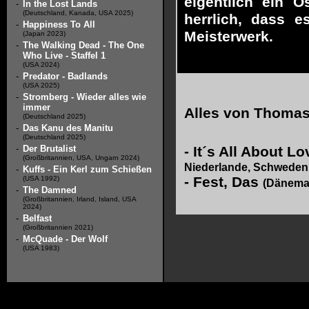
eigentlich ein 
-
In the Lost Lands
(Deutschland, Kanada, USA 2025)
herrlich, dass e
-
Happiness To All
Meisterwerk.
(Japan 2023)
-
The Walking Dead - The One
Who Live - Staffel 1
(USA 2024)
-
Predator - Badlands
(USA 2025)
-
Stromberg - Wieder alles wie
immer
Alles von
Thomas 
(Deutschland 2025)
-
Das Kanu des Manitu
(Deutschland 2025)
-
Der Brutalist
-
It´s All About L
(Großbritannien, USA, Ungarn 2024)
Niederlande, Schweden
-
Kuffs - Ein Kerl zum Schießen
-
Fest, Das
(USA 1992)
(Dänema
-
The Damned
(Großbritannien, Irland, Island, USA
2024)
-
Belfast
(Großbritannien 2021)
-
McQuade - Der Wolf
(USA 1983)