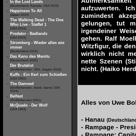
Aufmerksamkeit
-
In the Lost Lands
(Deutschland, Kanada, USA 2025)
aufzuwerten. I
-
Happiness To All
zumindest akze
(Japan 2023)
-
The Walking Dead - The One
gelungen, tut 
Who Live - Staffel 1
(USA 2024)
irgendeiner Weis
-
Predator - Badlands
gehen. Ralf Moell
(USA 2025)
-
Stromberg - Wieder alles wie
Witzfigur, die de
immer
(Deutschland 2025)
wirklich nicht m
-
Das Kanu des Manitu
nette Szenen (St
(Deutschland 2025)
-
Der Brutalist
nicht. (Haiko Her
(Großbritannien, USA, Ungarn 2024)
-
Kuffs - Ein Kerl zum Schießen
(USA 1992)
-
The Damned
(Großbritannien, Irland, Island, USA
2024)
-
Belfast
(Großbritannien 2021)
Alles von
Uwe Bol
-
McQuade - Der Wolf
(USA 1983)
-
Hanau
(Deutschlan
-
Rampage - Pres
-
Rampage: Capit