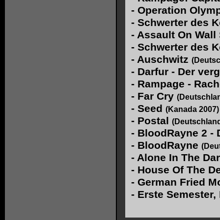
-
Operation Olym
-
Schwerter des Kö
-
Assault On Wall 
-
Schwerter des K
-
Auschwitz
(Deutsc
-
Darfur - Der ve
-
Rampage - Rach
-
Far Cry
(Deutschla
-
Seed
(Kanada 2007)
-
Postal
(Deutschlan
-
BloodRayne 2 - 
-
BloodRayne
(Deu
-
Alone In The Da
-
House Of The De
-
German Fried M
-
Erste Semester,