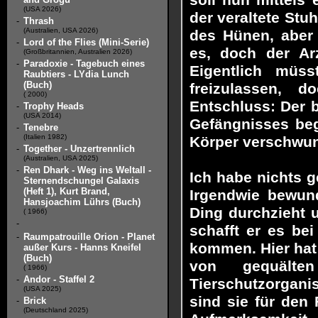
soll nun mittels 
(USA 2026)
der veraltete Stu
-
Thrash
(Australien, USA 2026)
des Hünen, aber 
-
Lord of the Flies (Mini-Serie)
es, doch der Arz
(Großbritannien, Australien 2026)
-
Paradoxie - Tagebuch eines
Eigentlich müs
Raubtiers - LYdia Lunch
(Buch)
freizulassen, 
( 2000)
Entschluss: Der 
-
Trophy Heads
(USA 2014)
Gefängnisses be
-
Tenebre
(Italien 1982)
Körper verschwun
-
Together - Unzertrennlich
(Australien, USA 2025)
-
Ren Dhark - Weg ins Weltall -
Ich habe nichts g
Sternendschungel Galaxis
(Heft 1), Kurt Brand,
Irgendwie bewund
Hansjoachim Lührs (Buch)
Ding durchzieht u
( 1966)
-
schafft er es be
-
Raumpatrouille Orion - Planet
kommen. Hier hat 
außer Kurs - Hanns Kneifel
(Buch)
von gequält
( 1966)
-
Andor - Staffel 2
Tierschutzorgani
(USA 2025)
sind sie für den
-
Brick
(Deutschland 2025)