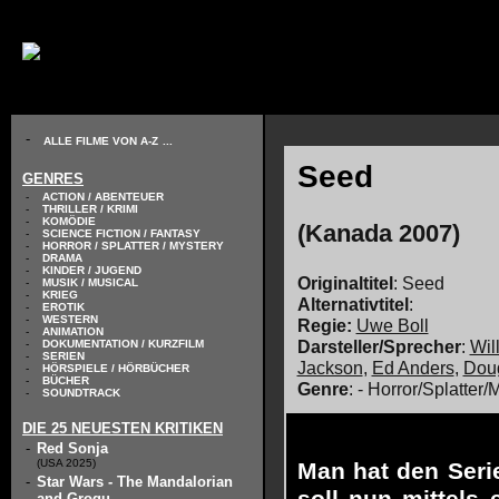
// KODIERUNG DEFINIEREN
-
ALLE FILME VON A-Z
...
Seed
GENRES
-
ACTION / ABENTEUER
-
THRILLER / KRIMI
-
KOMÖDIE
(Kanada 2007)
-
SCIENCE FICTION / FANTASY
-
HORROR / SPLATTER / MYSTERY
-
DRAMA
-
KINDER / JUGEND
Originaltitel
: Seed
-
MUSIK / MUSICAL
-
KRIEG
Alternativtitel
:
-
EROTIK
-
WESTERN
Regie:
Uwe Boll
-
ANIMATION
Darsteller/Sprecher
:
Wil
-
DOKUMENTATION / KURZFILM
-
SERIEN
Jackson
,
Ed Anders
,
Dou
-
HÖRSPIELE / HÖRBÜCHER
-
BÜCHER
Genre
: - Horror/Splatter/
-
SOUNDTRACK
DIE 25 NEUESTEN KRITIKEN
-
Red Sonja
(USA 2025)
Man hat den Serie
-
Star Wars - The Mandalorian
and Grogu