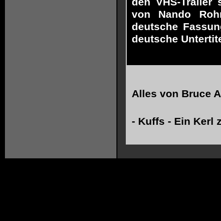
den VHS-Trailer 
von Nando Rohn
deutsche Fassung
deutsche Untertit
Alles von
Bruce A
-
Kuffs - Ein Ker