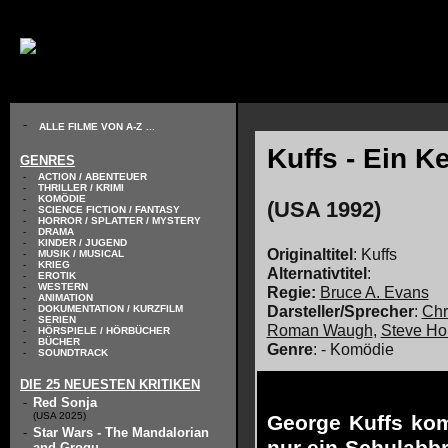
// KODIERUNG DEFINIEREN
-
ALLE FILME VON A-Z
...
Kuffs - Ein K
GENRES
-
ACTION / ABENTEUER
-
THRILLER / KRIMI
-
KOMÖDIE
(USA 1992)
-
SCIENCE FICTION / FANTASY
-
HORROR / SPLATTER / MYSTERY
-
DRAMA
-
KINDER / JUGEND
Originaltitel
: Kuffs
-
MUSIK / MUSICAL
-
KRIEG
Alternativtitel
:
-
EROTIK
-
WESTERN
Regie:
Bruce A. Evans
-
ANIMATION
Darsteller/Sprecher
:
Chr
-
DOKUMENTATION / KURZFILM
-
SERIEN
Roman Waugh
,
Steve Ho
-
HÖRSPIELE / HÖRBÜCHER
-
BÜCHER
Genre
: - Komödie
-
SOUNDTRACK
DIE 25 NEUESTEN KRITIKEN
-
Red Sonja
(USA 2025)
George Kuffs kom
-
Star Wars - The Mandalorian
and Grogu