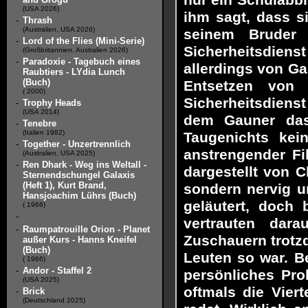
nur ein Schulabbr
(USA 2026)
ihm sagt, dass si
-
Thrash
(Australien, USA 2026)
seinem Bruder
-
Lord of the Flies (Mini-Serie)
Sicherheitsdienst
(Großbritannien, Australien 2026)
-
Paradoxie - Tagebuch eines
allerdings von G
Raubtiers - LYdia Lunch
(Buch)
Entsetzen von 
( 2000)
Sicherheitsdienst
-
Trophy Heads
(USA 2014)
dem Gauner das
-
Tenebre
(Italien 1982)
Taugenichts kein
-
Together - Unzertrennlich
anstrengender Fi
(Australien, USA 2025)
-
Ren Dhark - Weg ins Weltall -
dargestellt von C
Sternendschungel Galaxis
(Heft 1), Kurt Brand,
sondern nervig u
Hansjoachim Lührs (Buch)
geläutert, doch 
( 1966)
-
vertrauten dar
-
Raumpatrouille Orion - Planet
Zuschauern trotz
außer Kurs - Hanns Kneifel
(Buch)
Leuten so war. Be
( 1966)
-
Andor - Staffel 2
persönliches Pr
(USA 2025)
oftmals die Vier
-
Brick
(Deutschland 2025)