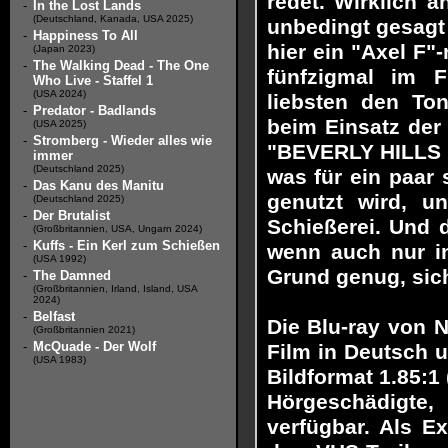
redet. Wirklich 
-
In the Lost Lands
(Deutschland, Kanada, USA 2025)
unbedingt gesagt 
-
Happiness To All
hier ein "Axel F"
(Japan 2023)
-
The Walking Dead - The One
fünfzigmal im 
Who Live - Staffel 1
(USA 2024)
liebsten den To
-
Predator - Badlands
beim Einsatz der
(USA 2025)
-
Stromberg - Wieder alles wie
"BEVERLY HILLS CO
immer
(Deutschland 2025)
was für ein paar
-
Das Kanu des Manitu
genutzt wird, u
(Deutschland 2025)
-
Der Brutalist
Schießerei. Und 
(Großbritannien, USA, Ungarn 2024)
-
Kuffs - Ein Kerl zum Schießen
wenn auch nur in
(USA 1992)
Grund genug, sic
-
The Damned
(Großbritannien, Irland, Island, USA
2024)
-
Belfast
Die Blu-ray von 
(Großbritannien 2021)
-
McQuade - Der Wolf
Film in Deutsch 
(USA 1983)
Bildformat 1.85:1 
Hörgeschädigte,
verfügbar. Als Ex