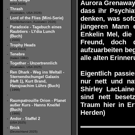
Aurora Grenaway.
(USA 2026)
-
Thrash
dass ihr Psychia
(Australien, USA 2026)
denken, was sofo
-
Lord of the Flies (Mini-Serie)
(Großbritannien, Australien 2026)
jüngeren Mann ei
-
Paradoxie - Tagebuch eines
Raubtiers - LYdia Lunch
Enkelin Mel, die 
(Buch)
( 2000)
Freund, doch 
-
Trophy Heads
aufzuarbeiten beg
(USA 2014)
-
Tenebre
alle alten Erinne
(Italien 1982)
-
Together - Unzertrennlich
(Australien, USA 2025)
Eigentlich passie
-
Ren Dhark - Weg ins Weltall -
Sternendschungel Galaxis
nur nett und nat
(Heft 1), Kurt Brand,
Hansjoachim Lührs (Buch)
Shirley LacLain
( 1966)
-
sind nett besetz
-
Raumpatrouille Orion - Planet
Traum hier in Er
außer Kurs - Hanns Kneifel
(Buch)
Herden)
( 1966)
-
Andor - Staffel 2
(USA 2025)
-
Brick
(Deutschland 2025)