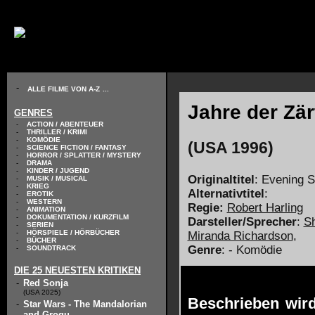
// KODIERUNG DEFINIEREN
-
ALLE FILME VON A-Z
...
Jahre der Zär
GENRES
-
ACTION / ABENTEUER
-
THRILLER / KRIMI
-
KOMÖDIE
(USA 1996)
-
SCIENCE FICTION / FANTASY
-
HORROR / SPLATTER / MYSTERY
-
DRAMA
-
KINDER / JUGEND
Originaltitel
: Evening S
-
MUSIK / MUSICAL
-
KRIEG
Alternativtitel
:
-
EROTIK
-
WESTERN
Regie:
Robert Harling
-
ANIMATION
-
DOKUMENTATION / KURZFILM
Darsteller/Sprecher
:
Sh
-
SERIEN
-
HÖRSPIELE / HÖRBÜCHER
Miranda Richardson
,
-
BÜCHER
Genre
: - Komödie
-
SOUNDTRACK
DIE 25 NEUESTEN KRITIKEN
-
Red Sonja
(USA 2025)
Beschrieben wird
-
Star Wars - The Mandalorian
and Grogu