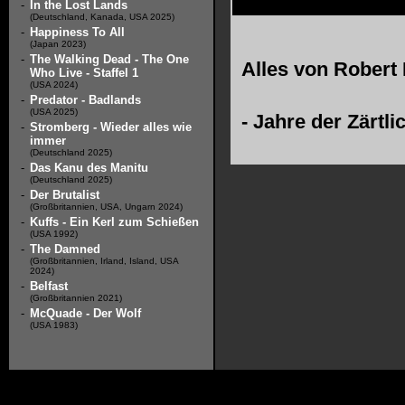
-
In the Lost Lands
(Deutschland, Kanada, USA 2025)
-
Happiness To All
(Japan 2023)
-
The Walking Dead - The One
Alles von
Robert 
Who Live - Staffel 1
(USA 2024)
-
Predator - Badlands
(USA 2025)
-
Jahre der Zärtli
-
Stromberg - Wieder alles wie
immer
(Deutschland 2025)
-
Das Kanu des Manitu
(Deutschland 2025)
-
Der Brutalist
(Großbritannien, USA, Ungarn 2024)
-
Kuffs - Ein Kerl zum Schießen
(USA 1992)
-
The Damned
(Großbritannien, Irland, Island, USA
2024)
-
Belfast
(Großbritannien 2021)
-
McQuade - Der Wolf
(USA 1983)