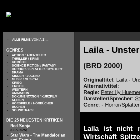
// KODIERUNG DEFINIEREN
-
ALLE FILME VON A-Z
...
Laila - Unster
GENRES
-
ACTION / ABENTEUER
-
THRILLER / KRIMI
-
KOMÖDIE
(BRD 2000)
-
SCIENCE FICTION / FANTASY
-
HORROR / SPLATTER / MYSTERY
-
DRAMA
-
KINDER / JUGEND
Originaltitel
: Laila - Un
-
MUSIK / MUSICAL
-
KRIEG
Alternativtitel
:
-
EROTIK
-
WESTERN
Regie:
Peter Ily Hueme
-
ANIMATION
-
DOKUMENTATION / KURZFILM
Darsteller/Sprecher
:
St
-
SERIEN
-
HÖRSPIELE / HÖRBÜCHER
Genre
: - Horror/Splatte
-
BÜCHER
-
SOUNDTRACK
DIE 25 NEUESTEN KRITIKEN
-
Red Sonja
Laila ist nicht
(USA 2025)
-
Star Wars - The Mandalorian
Wirtschaft Spitz
and Grogu