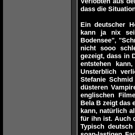
Verlobten aus de
dass die Situatio
Ein deutscher Ho
kann ja nix se
Bodensee", "Schr
nicht sooo schl
gezeigt, dass in
entstehen kann,
Unsterblich verl
Stefanie Schmid 
düsteren Vampir
englischen Film
Bela B zeigt das
kann, natürlich a
für ihn ist. Auch
Typisch deutsch 
soap-lastigen Fam