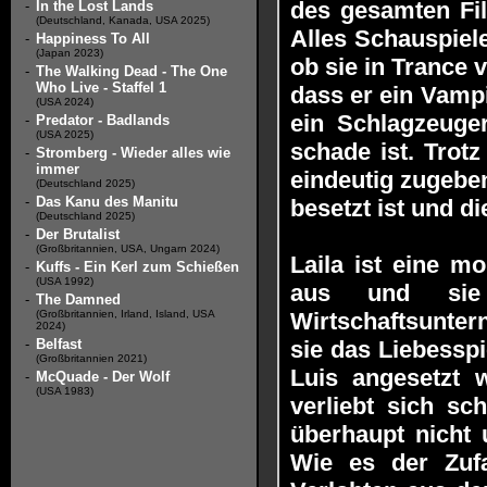
des gesamten Fil
-
In the Lost Lands
(Deutschland, Kanada, USA 2025)
Alles Schauspiele
-
Happiness To All
(Japan 2023)
ob sie in Trance 
-
The Walking Dead - The One
Who Live - Staffel 1
dass er ein Vampi
(USA 2024)
ein Schlagzeug
-
Predator - Badlands
(USA 2025)
schade ist. Trot
-
Stromberg - Wieder alles wie
immer
eindeutig zugeben
(Deutschland 2025)
-
Das Kanu des Manitu
besetzt ist und d
(Deutschland 2025)
-
Der Brutalist
(Großbritannien, USA, Ungarn 2024)
Laila ist eine m
-
Kuffs - Ein Kerl zum Schießen
(USA 1992)
aus und sie 
-
The Damned
(Großbritannien, Irland, Island, USA
Wirtschaftsunter
2024)
-
Belfast
sie das Liebesspi
(Großbritannien 2021)
Luis angesetzt 
-
McQuade - Der Wolf
(USA 1983)
verliebt sich sc
überhaupt nicht 
Wie es der Zufa