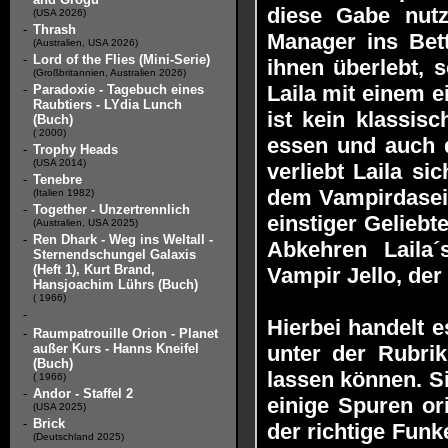
diese Gabe nutz
(USA 2026)
-
Thrash
Manager ins Bett
(Australien, USA 2026)
-
Lord of the Flies (Mini-Serie)
ihnen überlebt, s
(Großbritannien, Australien 2026)
Laila mit einem e
-
Paradoxie - Tagebuch eines
Raubtiers - LYdia Lunch
ist kein klassis
(Buch)
( 2000)
essen und auch d
-
Trophy Heads
(USA 2014)
verliebt Laila si
-
Tenebre
dem Vampirdasein
(Italien 1982)
-
Together - Unzertrennlich
einstiger Gelieb
(Australien, USA 2025)
-
Ren Dhark - Weg ins Weltall -
Abkehren Laila´
Sternendschungel Galaxis
(Heft 1), Kurt Brand,
Vampir Jello, der 
Hansjoachim Lührs (Buch)
( 1966)
-
Hierbei handelt 
-
Raumpatrouille Orion - Planet
außer Kurs - Hanns Kneifel
unter der Rubrik
(Buch)
lassen können. 
( 1966)
-
Andor - Staffel 2
einige Spuren or
(USA 2025)
-
Brick
der richtige Funk
(Deutschland 2025)