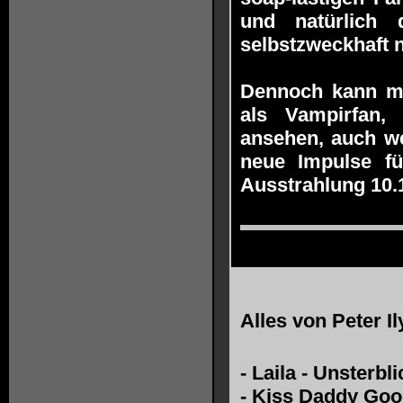
und natürlich 
selbstzweckhaft n
Dennoch kann man
als Vampirfan,
ansehen, auch we
neue Impulse fü
Ausstrahlung 10.1
Alles von
Peter I
-
Laila - Unsterbli
-
Kiss Daddy Goo