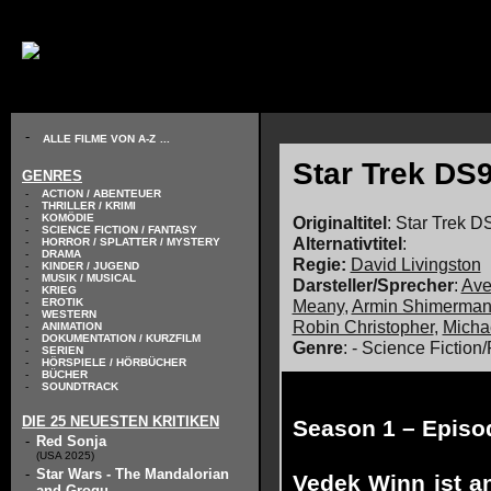
// KODIERUNG DEFINIEREN
-
ALLE FILME VON A-Z
...
Star Trek DS
GENRES
-
ACTION / ABENTEUER
-
THRILLER / KRIMI
-
KOMÖDIE
Originaltitel
: Star Trek D
-
SCIENCE FICTION / FANTASY
Alternativtitel
:
-
HORROR / SPLATTER / MYSTERY
-
DRAMA
Regie:
David Livingston
-
KINDER / JUGEND
-
MUSIK / MUSICAL
Darsteller/Sprecher
:
Ave
-
KRIEG
Meany
,
Armin Shimerma
-
EROTIK
-
WESTERN
Robin Christopher
,
Micha
-
ANIMATION
-
DOKUMENTATION / KURZFILM
Genre
: - Science Fiction
-
SERIEN
-
HÖRSPIELE / HÖRBÜCHER
-
BÜCHER
-
SOUNDTRACK
DIE 25 NEUESTEN KRITIKEN
Season 1 – Episo
-
Red Sonja
(USA 2025)
-
Star Wars - The Mandalorian
Vedek Winn ist an
and Grogu