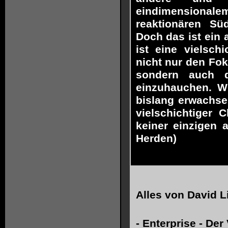
eindimensiona
reaktionären Süd
Doch das ist ein
ist eine vielsch
nicht nur den Fok
sondern auch d
einzuhauchen. W
bislang erwachse
vielschichtiger 
keiner einzigen 
Herden)
Alles von
David L
-
Enterprise - Der