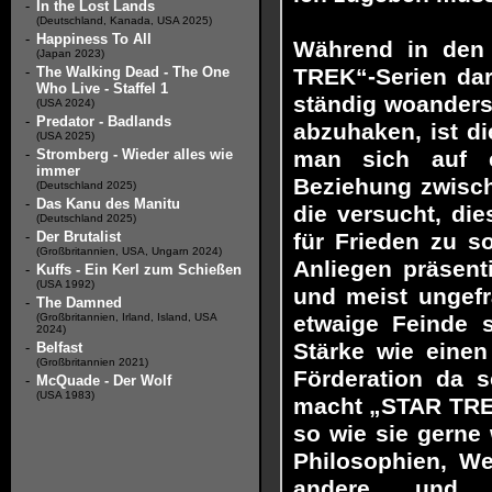
-
In the Lost Lands
(Deutschland, Kanada, USA 2025)
-
Happiness To All
Während in den
(Japan 2023)
-
The Walking Dead - The One
TREK“-Serien dar
Who Live - Staffel 1
ständig woanders
(USA 2024)
-
Predator - Badlands
abzuhaken, ist d
(USA 2025)
-
Stromberg - Wieder alles wie
man sich auf e
immer
Beziehung zwisch
(Deutschland 2025)
-
Das Kanu des Manitu
die versucht, die
(Deutschland 2025)
-
Der Brutalist
für Frieden zu s
(Großbritannien, USA, Ungarn 2024)
Anliegen präsent
-
Kuffs - Ein Kerl zum Schießen
(USA 1992)
und meist ungefr
-
The Damned
(Großbritannien, Irland, Island, USA
etwaige Feinde s
2024)
Stärke wie einen 
-
Belfast
(Großbritannien 2021)
Förderation da 
-
McQuade - Der Wolf
(USA 1983)
macht „STAR TREK
so wie sie gerne
Philosophien, We
andere und ge