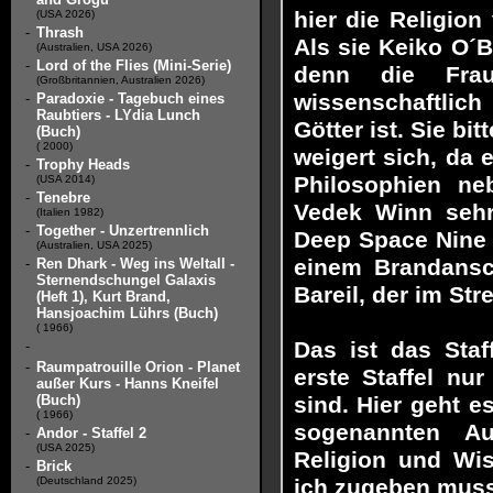
hier die Religio
(USA 2026)
-
Thrash
Als sie Keiko O´B
(Australien, USA 2026)
-
Lord of the Flies (Mini-Serie)
denn die Frau
(Großbritannien, Australien 2026)
wissenschaftlich
-
Paradoxie - Tagebuch eines
Raubtiers - LYdia Lunch
Götter ist. Sie bi
(Buch)
( 2000)
weigert sich, da 
-
Trophy Heads
Philosophien ne
(USA 2014)
-
Tenebre
Vedek Winn sehr
(Italien 1982)
-
Together - Unzertrennlich
Deep Space Nine 
(Australien, USA 2025)
einem Brandansc
-
Ren Dhark - Weg ins Weltall -
Sternendschungel Galaxis
Bareil, der im Str
(Heft 1), Kurt Brand,
Hansjoachim Lührs (Buch)
( 1966)
Das ist das Staf
-
-
Raumpatrouille Orion - Planet
erste Staffel nu
außer Kurs - Hanns Kneifel
(Buch)
sind. Hier geht 
( 1966)
sogenannten Au
-
Andor - Staffel 2
(USA 2025)
Religion und Wi
-
Brick
(Deutschland 2025)
ich zugeben muss