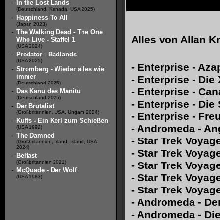
-
In the Lost Lands
(Deutschland, Kanada, USA 2025)
-
Happiness To All
(Japan 2023)
-
The Walking Dead - The One
Alles von
Allan K
Who Live - Staffel 1
(USA 2024)
-
Predator - Badlands
(USA 2025)
-
Enterprise - Aza
-
Stromberg - Wieder alles wie
immer
-
Enterprise - Die
(Deutschland 2025)
-
Enterprise - Ca
-
Das Kanu des Manitu
(Deutschland 2025)
-
Enterprise - Die
-
Der Brutalist
(Großbritannien, USA, Ungarn 2024)
-
Enterprise - Fr
-
Kuffs - Ein Kerl zum Schießen
-
Andromeda - Ang
(USA 1992)
-
The Damned
-
Star Trek Voyag
(Großbritannien, Irland, Island, USA
2024)
-
Star Trek Voyage
-
Belfast
(Großbritannien 2021)
-
Star Trek Voyag
-
McQuade - Der Wolf
-
Star Trek Voyage
(USA 1983)
-
Star Trek Voyage
-
Andromeda - Der
-
Andromeda - Die