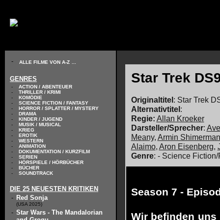
// KODIERUNG DEFINIEREN
-
ALLE FILME VON A-Z
...
Star Trek DS9
GENRES
-
ACTION / ABENTEUER
-
THRILLER / KRIMI
-
KOMÖDIE
Originaltitel
: Star Trek D
-
SCIENCE FICTION / FANTASY
Alternativtitel
:
-
HORROR / SPLATTER / MYSTERY
-
DRAMA
Regie:
Allan Kroeker
-
KINDER / JUGEND
-
MUSIK / MUSICAL
Darsteller/Sprecher
:
Ave
-
KRIEG
Meany
,
Armin Shimerma
-
EROTIK
-
WESTERN
Alaimo
,
Aron Eisenberg
,
-
ANIMATION
-
DOKUMENTATION / KURZFILM
Genre
: - Science Fiction
-
SERIEN
-
HÖRSPIELE / HÖRBÜCHER
-
BÜCHER
-
SOUNDTRACK
DIE 25 NEUESTEN KRITIKEN
Season 7 - Episo
-
Red Sonja
(USA 2025)
-
Star Wars - The Mandalorian
Wir befinden uns
and Grogu