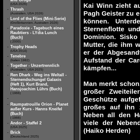
Kai Winn zieht a
(USA 2026)
-
Thrash
Pagh Geister zu e
(Australien, USA 2026)
-
Lord of the Flies (Mini-Serie)
können. Unterde
(Großbritannien, Australien 2026)
Sternenflotte un
-
Paradoxie - Tagebuch eines
Raubtiers - LYdia Lunch
Dominion. Sisko
(Buch)
( 2000)
Mutter, die ihm w
-
Trophy Heads
er der Abgesandt
(USA 2014)
-
Tenebre
Aufstand der Car
(Italien 1982)
-
Together - Unzertrennlich
kämpfen...
(Australien, USA 2025)
-
Ren Dhark - Weg ins Weltall -
Sternendschungel Galaxis
Man merkt schon, 
(Heft 1), Kurt Brand,
Hansjoachim Lührs (Buch)
großer Zweiteil
( 1966)
Geschütze aufge
-
-
Raumpatrouille Orion - Planet
großes auf ihn 
außer Kurs - Hanns Kneifel
(Buch)
Neben all den Ha
( 1966)
viele der Nebend
-
Andor - Staffel 2
(USA 2025)
(Haiko Herden)
-
Brick
(Deutschland 2025)