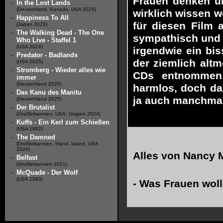
Frauen denken un
-
In the Lost Lands
(Deutschland, Kanada, USA 2025)
wirklich wissen w
-
Happiness To All
für diesen Film 
(Japan 2023)
-
The Walking Dead - The One
sympathisch und n
Who Live - Staffel 1
(USA 2024)
irgendwie ein bis
-
Predator - Badlands
der ziemlich alt
(USA 2025)
-
Stromberg - Wieder alles wie
CDs entnommen 
immer
(Deutschland 2025)
harmlos, doch da
-
Das Kanu des Manitu
ja auch manchmal
(Deutschland 2025)
-
Der Brutalist
(Großbritannien, USA, Ungarn 2024)
-
Kuffs - Ein Kerl zum Schießen
(USA 1992)
-
The Damned
(Großbritannien, Irland, Island, USA
2024)
Alles von
Nancy 
-
Belfast
(Großbritannien 2021)
-
McQuade - Der Wolf
(USA 1983)
-
Was Frauen wol