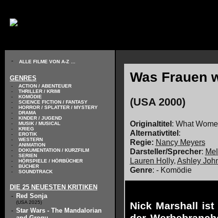
// KODIERUNG DEFINIEREN
-
ALLE FILME VON A-Z
...
Was Frauen w
GENRES
-
ACTION / ABENTEUER
-
THRILLER / KRIMI
-
KOMÖDIE
(USA 2000)
-
SCIENCE FICTION / FANTASY
-
HORROR / SPLATTER / MYSTERY
-
DRAMA
-
KINDER / JUGEND
Originaltitel
: What Wome
-
MUSIK / MUSICAL
-
KRIEG
Alternativtitel
:
-
EROTIK
-
WESTERN
Regie:
Nancy Meyers
-
ANIMATION
Darsteller/Sprecher
:
Mel
-
DOKUMENTATION / KURZFILM
-
SERIEN
Lauren Holly
,
Ashley Joh
-
HÖRSPIELE / HÖRBÜCHER
-
BÜCHER
Genre
: - Komödie
-
SOUNDTRACK
DIE 25 NEUESTEN KRITIKEN
-
Red Sonja
(USA 2025)
Nick Marshall ist
-
Star Wars - The Mandalorian
and Grogu