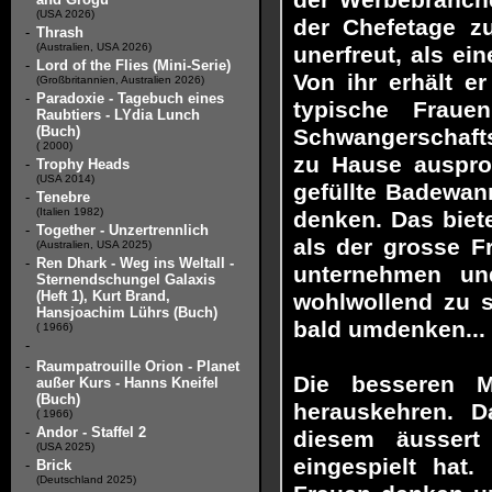
der Werbebranche
(USA 2026)
der Chefetage z
-
Thrash
(Australien, USA 2026)
unerfreut, als e
-
Lord of the Flies (Mini-Serie)
Von ihr erhält e
(Großbritannien, Australien 2026)
-
Paradoxie - Tagebuch eines
typische Fraue
Raubtiers - LYdia Lunch
(Buch)
Schwangerschaftst
( 2000)
zu Hause ausprob
-
Trophy Heads
(USA 2014)
gefüllte Badewann
-
Tenebre
(Italien 1982)
denken. Das biete
-
Together - Unzertrennlich
als der grosse F
(Australien, USA 2025)
-
Ren Dhark - Weg ins Weltall -
unternehmen un
Sternendschungel Galaxis
(Heft 1), Kurt Brand,
wohlwollend zu 
Hansjoachim Lührs (Buch)
bald umdenken...
( 1966)
-
-
Raumpatrouille Orion - Planet
Die besseren M
außer Kurs - Hanns Kneifel
(Buch)
herauskehren. D
( 1966)
-
Andor - Staffel 2
diesem äussert 
(USA 2025)
eingespielt hat
-
Brick
(Deutschland 2025)