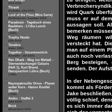
(USA 2026)
Verbrechersyndik
-
Thrash
(Australien, USA 2026)
wird Quark überfü
-
Lord of the Flies (Mini-Serie)
muss er auf dem 
(Großbritannien, Australien 2026)
-
Paradoxie - Tagebuch eines
aussagen soll. Al
Raubtiers - LYdia Lunch
(Buch)
bemerken müssen,
( 2000)
Weg räumen wil
-
Trophy Heads
(USA 2014)
versteckt hat. D
-
Tenebre
(Italien 1982)
man auf einem Pl
-
Together - Unzertrennlich
auch noch verlas
(Australien, USA 2025)
-
Ren Dhark - Weg ins Weltall -
Berg besteigen,
Sternendschungel Galaxis
(Heft 1), Kurt Brand,
senden. Der Aufsti
Hansjoachim Lührs (Buch)
( 1966)
-
In der Nebengesc
-
Raumpatrouille Orion - Planet
kommt als Fördera
außer Kurs - Hanns Kneifel
(Buch)
Jake beschließen
( 1966)
-
Andor - Staffel 2
völlig schief, de
(USA 2025)
es sich immer dac
-
Brick
(Deutschland 2025)