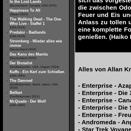
sich das vorgeste
-
In the Lost Lands
(Deutschland, Kanada, USA 2025)
die zwischen Odo
-
Happiness To All
Feuer und Eis un
(Japan 2023)
-
The Walking Dead - The One
Anlass zu tollen 
Who Live - Staffel 1
(USA 2024)
eine komplette F
-
Predator - Badlands
genießen. (Haiko
(USA 2025)
-
Stromberg - Wieder alles wie
immer
(Deutschland 2025)
-
Das Kanu des Manitu
(Deutschland 2025)
-
Der Brutalist
(Großbritannien, USA, Ungarn 2024)
Alles von
Allan K
-
Kuffs - Ein Kerl zum Schießen
(USA 1992)
-
The Damned
-
Enterprise - Aza
(Großbritannien, Irland, Island, USA
2024)
-
Enterprise - Die
-
Belfast
(Großbritannien 2021)
-
Enterprise - Ca
-
McQuade - Der Wolf
(USA 1983)
-
Enterprise - Die
-
Enterprise - Fr
-
Andromeda - Ang
-
Star Trek Voyag