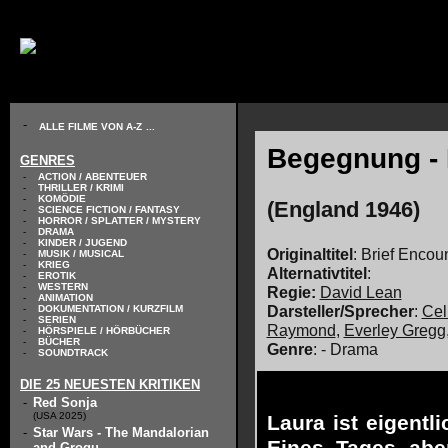
// KODIERUNG DEFINIEREN
-
ALLE FILME VON A-Z
...
Begegnung - 
GENRES
-
ACTION / ABENTEUER
-
THRILLER / KRIMI
-
KOMÖDIE
(England 1946)
-
SCIENCE FICTION / FANTASY
-
HORROR / SPLATTER / MYSTERY
-
DRAMA
-
KINDER / JUGEND
Originaltitel
: Brief Encou
-
MUSIK / MUSICAL
-
KRIEG
Alternativtitel
:
-
EROTIK
-
WESTERN
Regie:
David Lean
-
ANIMATION
Darsteller/Sprecher
:
Cel
-
DOKUMENTATION / KURZFILM
-
SERIEN
Raymond
,
Everley Gregg
-
HÖRSPIELE / HÖRBÜCHER
-
BÜCHER
Genre
: - Drama
-
SOUNDTRACK
DIE 25 NEUESTEN KRITIKEN
-
Red Sonja
(USA 2025)
Laura ist eigentl
-
Star Wars - The Mandalorian
and Grogu