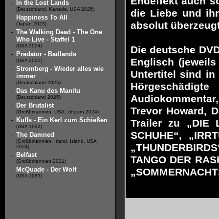
Endeffekt auch s
-
In the Lost Lands
(Deutschland, Kanada, USA 2025)
die Liebe und ih
-
Happiness To All
absolut überzeugt
(Japan 2023)
-
The Walking Dead - The One
Who Live - Staffel 1
(USA 2024)
Die deutsche DVD
-
Predator - Badlands
Englisch (jeweils
(USA 2025)
-
Stromberg - Wieder alles wie
Untertitel sind i
immer
(Deutschland 2025)
Hörgeschädigt
-
Das Kanu des Manitu
Audiokommentar, 
(Deutschland 2025)
-
Der Brutalist
Trevor Howard, D
(Großbritannien, USA, Ungarn 2024)
-
Kuffs - Ein Kerl zum Schießen
Trailer zu „DI
(USA 1992)
SCHUHE“, „IRRT
-
The Damned
(Großbritannien, Irland, Island, USA
„THUNDERBIRDS“
2024)
-
Belfast
TANGO DER RASH
(Großbritannien 2021)
-
McQuade - Der Wolf
„SOMMERNACHTST
(USA 1983)