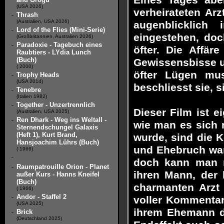
Eines Tages aber
(USA 2026)
verheirateten Ar
-
Thrash
(Australien, USA 2026)
augenblicklich
-
Lord of the Flies (Mini-Serie)
eingestehen, doc
(Großbritannien, Australien 2026)
-
Paradoxie - Tagebuch eines
öfter. Die Affär
Raubtiers - LYdia Lunch
(Buch)
Gewissensbisse u
( 2000)
öfter Lügen mus
-
Trophy Heads
(USA 2014)
beschliesst sie, 
-
Tenebre
(Italien 1982)
-
Together - Unzertrennlich
Dieser Film ist ei
(Australien, USA 2025)
-
Ren Dhark - Weg ins Weltall -
wie man es sich 
Sternendschungel Galaxis
(Heft 1), Kurt Brand,
wurde, sind die 
Hansjoachim Lührs (Buch)
und Ehebruch war 
( 1966)
-
doch kann man mi
-
Raumpatrouille Orion - Planet
ihren Mann, der 
außer Kurs - Hanns Kneifel
(Buch)
charmanten Arzt 
( 1966)
-
Andor - Staffel 2
voller Kommentar
(USA 2025)
ihrem Ehemann d
-
Brick
(Deutschland 2025)