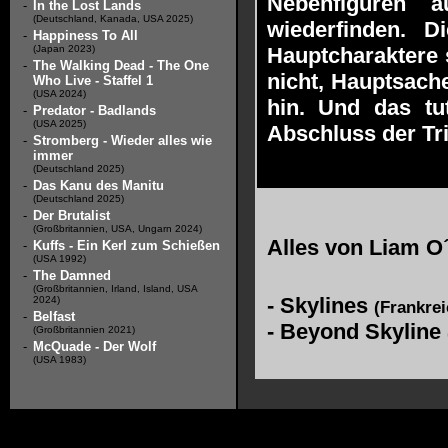
Nebenfiguren 
-
In the Lost Lands
(Deutschland, Kanada, USA 2025)
wiederfinden. 
-
Happiness To All
(Japan 2023)
Hauptcharaktere s
-
The Walking Dead - The One
nicht, Hauptsach
Who Live - Staffel 1
(USA 2024)
hin. Und das tu
-
Predator - Badlands
(USA 2025)
Abschluss der Tri
-
Stromberg - Wieder alles wie
immer
(Deutschland 2025)
-
Das Kanu des Manitu
(Deutschland 2025)
-
Der Brutalist
(Großbritannien, USA, Ungarn 2024)
Alles von
Liam O
-
Kuffs - Ein Kerl zum Schießen
(USA 1992)
-
The Damned
(Großbritannien, Irland, Island, USA
-
Skylines
2024)
(Frankrei
-
Belfast
-
Beyond Skyline
(Großbritannien 2021)
-
McQuade - Der Wolf
(USA 1983)