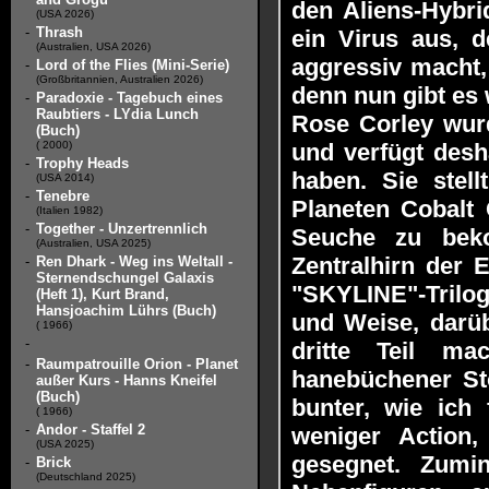
den Aliens-Hybri
(USA 2026)
-
Thrash
ein Virus aus, d
(Australien, USA 2026)
aggressiv macht,
-
Lord of the Flies (Mini-Serie)
(Großbritannien, Australien 2026)
denn nun gibt es
-
Paradoxie - Tagebuch eines
Raubtiers - LYdia Lunch
Rose Corley wurd
(Buch)
( 2000)
und verfügt desh
-
Trophy Heads
haben. Sie stel
(USA 2014)
-
Tenebre
Planeten Cobalt 
(Italien 1982)
-
Together - Unzertrennlich
Seuche zu beko
(Australien, USA 2025)
Zentralhirn der E
-
Ren Dhark - Weg ins Weltall -
Sternendschungel Galaxis
"SKYLINE"-Trilog
(Heft 1), Kurt Brand,
Hansjoachim Lührs (Buch)
und Weise, darüb
( 1966)
-
dritte Teil ma
-
Raumpatrouille Orion - Planet
hanebüchener St
außer Kurs - Hanns Kneifel
(Buch)
bunter, wie ich 
( 1966)
-
Andor - Staffel 2
weniger Action,
(USA 2025)
gesegnet. Zumi
-
Brick
(Deutschland 2025)