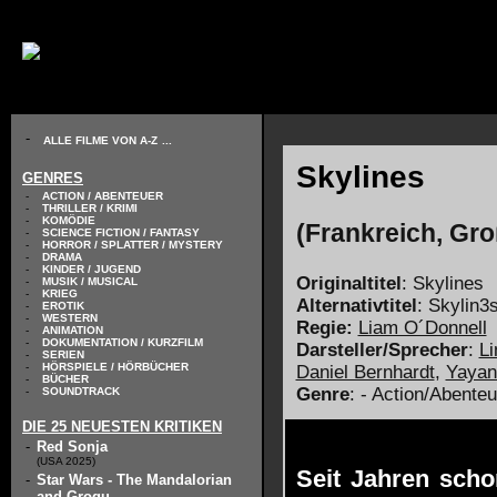
// KODIERUNG DEFINIEREN
-
ALLE FILME VON A-Z
...
Skylines
GENRES
-
ACTION / ABENTEUER
-
THRILLER / KRIMI
-
KOMÖDIE
(Frankreich, Gro
-
SCIENCE FICTION / FANTASY
-
HORROR / SPLATTER / MYSTERY
-
DRAMA
-
KINDER / JUGEND
Originaltitel
: Skylines
-
MUSIK / MUSICAL
-
KRIEG
Alternativtitel
: Skylin3
-
EROTIK
-
WESTERN
Regie:
Liam O´Donnell
-
ANIMATION
-
DOKUMENTATION / KURZFILM
Darsteller/Sprecher
:
L
-
SERIEN
-
HÖRSPIELE / HÖRBÜCHER
Daniel Bernhardt
,
Yayan
-
BÜCHER
Genre
: - Action/Abente
-
SOUNDTRACK
DIE 25 NEUESTEN KRITIKEN
-
Red Sonja
(USA 2025)
Seit Jahren sch
-
Star Wars - The Mandalorian
and Grogu