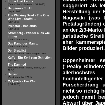
-
In the Lost Lands
suggeriert als le
(Deutschland, Kanada, USA 2025)
-
Happiness To All
Herstellung der
(Japan 2023)
-
The Walking Dead - The One
Nagasaki (was b
Who Live - Staffel 1
(USA 2024)
Pietätsgründen) 
-
Predator - Badlands
an der 2/3-Marke 
(USA 2025)
-
Stromberg - Wieder alles wie
juristische Strei
immer
(Deutschland 2025)
eher kammerspi
-
Das Kanu des Manitu
(Deutschland 2025)
Bilder produziert
-
Der Brutalist
(Großbritannien, USA, Ungarn 2024)
-
Kuffs - Ein Kerl zum Schießen
Oppenheimer se
(USA 1992)
-
The Damned
("Peaky Blinders
(Großbritannien, Irland, Island, USA
2024)
allerhöchstes
-
Belfast
hochintelligent
(Großbritannien 2021)
-
McQuade - Der Wolf
Forscherdrang 
(USA 1983)
nicht so richtig 
jedoch damit ber
Abwurf über Japa