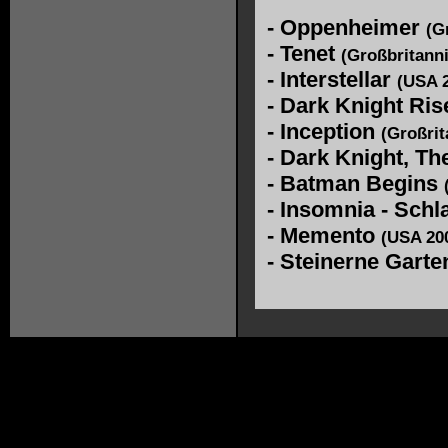
-
Oppenheimer
(G
-
Tenet
(Großbritann
-
Interstellar
(USA 
-
Dark Knight Ris
-
Inception
(Großrit
-
Dark Knight, Th
-
Batman Begins
-
Insomnia - Schl
-
Memento
(USA 20
-
Steinerne Garte