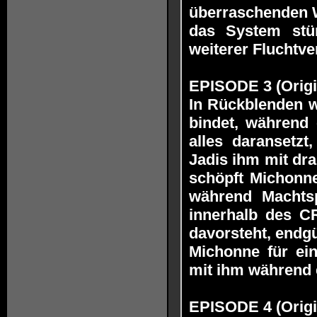
überraschenden W
das System stür
weiterer Fluchtve
EPISODE 3 (Origin
In Rückblenden w
bindet, während 
alles daransetz
Jadis ihm mit dr
schöpft Michonn
während Machtspi
innerhalb des CR
davorsteht, endgü
Michonne für ein
mit ihm während 
EPISODE 4 (Origin