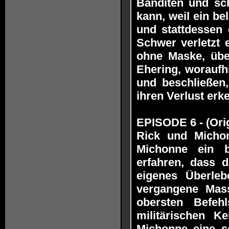
Banditen und schl
kann, weil ein be
und stattdessen 
Schwer verletzt 
ohne Maske, übe
Ehering, woraufh
und beschließen
ihren Verlust erk
EPISODE 6 - (Orig
Rick und Micho
Michonne ein b
erfahren, dass 
eigenes Überle
vergangene Massa
obersten Befe
militärischen 
Michonne eine s