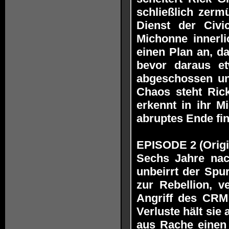
schließlich zerm
Dienst der Civi
Michonne innerli
einen Plan an, d
bevor daraus e
abgeschossen und
Chaos steht Rick
erkennt in ihr M
abruptes Ende fin
EPISODE 2 (Origin
Sechs Jahre nac
unbeirrt der Spur
zur Rebellion, v
Angriff des CRM 
Verluste hält sie 
aus Rache einen