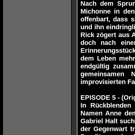
Nach dem Sprun
Michonne in de
offenbart, dass 
und ihn eindringl
Rick zögert aus 
doch nach eine
Erinnerungsstück
dem Leben mehr 
endgültig zusamm
gemeinsamen N
improvisierten F
EPISODE 5 - (Orig
In Rückblenden 
Namen Anne dem 
Gabriel Halt such
der Gegenwart tr