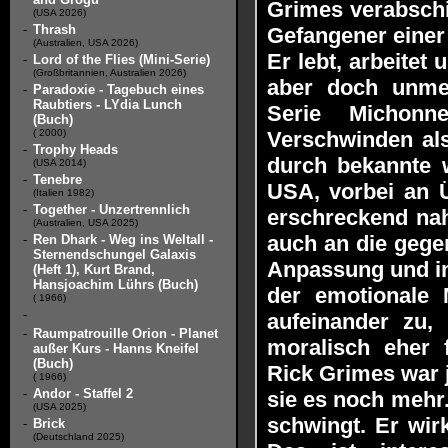
Grimes verabschie
(USA 2026)
-
Thrash
Gefangener einer
(Australien, USA 2026)
Er lebt, arbeitet
-
Lord of the Flies (Mini-Serie)
(Großbritannien, Australien 2026)
aber doch unmen
-
Paradoxie - Tagebuch eines
Raubtiers - LYdia Lunch
Serie Michonn
(Buch)
( 2000)
Verschwinden als
-
Trophy Heads
durch bekannte 
(USA 2014)
-
Tenebre
USA, vorbei an Ü
(Italien 1982)
-
Together - Unzertrennlich
erschreckend nah 
(Australien, USA 2025)
auch an die geg
-
Ren Dhark - Weg ins Weltall -
Sternendschungel Galaxis
Anpassung und in
(Heft 1), Kurt Brand,
Hansjoachim Lührs (Buch)
der emotionale 
( 1966)
-
aufeinander zu,
-
Raumpatrouille Orion - Planet
moralisch eher 
außer Kurs - Hanns Kneifel
(Buch)
Rick Grimes war 
( 1966)
-
Andor - Staffel 2
sie es noch mehr.
(USA 2025)
schwingt. Er wirk
-
Brick
(Deutschland 2025)