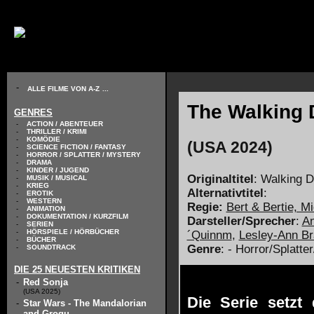
// KODIERUNG DEFINIEREN
-
ALLE FILME VON A-Z
...
The Walking D
GENRES
-
ACTION / ABENTEUER
-
THRILLER / KRIMI
-
KOMÖDIE
(USA 2024)
-
SCIENCE FICTION / FANTASY
-
HORROR / SPLATTER / MYSTERY
-
DRAMA
-
KINDER / JUGEND
Originaltitel
: Walking 
-
MUSIK / MUSICAL
-
KRIEG
Alternativtitel
:
-
EROTIK
-
WESTERN
Regie:
Bert & Bertie, M
-
ANIMATION
-
DOKUMENTATION / KURZFILM
Darsteller/Sprecher
:
An
-
SERIEN
-
HÖRSPIELE / HÖRBÜCHER
´Quinnm
,
Lesley-Ann Br
-
BÜCHER
Genre
: - Horror/Splatte
-
SOUNDTRACK
DIE 25 NEUESTEN KRITIKEN
-
Red Sonja
(USA 2025)
Die Serie setzt
-
Star Wars - The Mandalorian
and Grogu