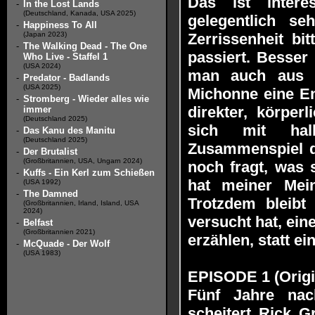
Das ist inter
-
In the Lost Lands
(Deutschland, Kanada, USA 2025)
gelegentlich se
-
Happiness To All
(Japan 2023)
Zerrissenheit bi
-
The Walking Dead - The One
passiert. Besser
Who Live - Staffel 1
(USA 2024)
man auch aus 
-
Predator - Badlands
(USA 2025)
Michonne eine Ene
-
Stromberg - Wieder alles wie
direkter, körper
immer
(Deutschland 2025)
sich mit halb
-
Das Kanu des Manitu
(Deutschland 2025)
Zusammenspiel d
-
Der Brutalist
(Großbritannien, USA, Ungarn 2024)
noch fragt, was 
-
Kuffs - Ein Kerl zum Schießen
hat meiner Mein
(USA 1992)
-
The Damned
Trotzdem bleib
(Großbritannien, Irland, Island, USA
2024)
versucht hat, ein
-
Belfast
(Großbritannien 2021)
erzählen, statt e
-
McQuade - Der Wolf
(USA 1983)
EPISODE 1 (Origin
Fünf Jahre na
scheitert Rick G