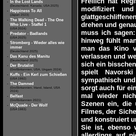
Freilich hat Reg
-
In the Lost Lands
(Deutschland, Kanada, USA 2025)
modifiziert un
-
Happiness To All
(Japan 2023)
glattgeschliffen
-
The Walking Dead - The One
drehen und genau
Who Live - Staffel 1
(USA 2024)
muss ich sagen: 
-
Predator - Badlands
(USA 2025)
hinweg fühlt man
-
Stromberg - Wieder alles wie
man das Kino v
immer
(Deutschland 2025)
verlassen und we
-
Das Kanu des Manitu
(Deutschland 2025)
sich ein bisschen
-
Der Brutalist
(Großbritannien, USA, Ungarn 2024)
spielt Navorsk
-
Kuffs - Ein Kerl zum Schießen
sympathisch und s
(USA 1992)
-
The Damned
sorgt auch für ei
(Großbritannien, Irland, Island, USA
2024)
mal wieder nich
-
Belfast
(Großbritannien 2021)
Szenen ein, die
-
McQuade - Der Wolf
(USA 1983)
Filmes, der Siche
und konstruiert u
Sie ist, ebenso 
allerdings auf n