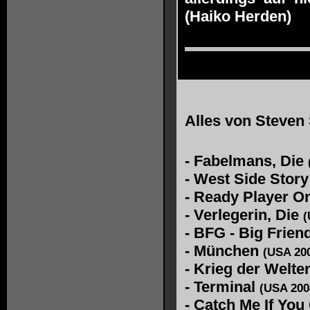
(Haiko Herden)
Alles von
Steven 
-
Fabelmans, Die
-
West Side Stor
-
Ready Player O
-
Verlegerin, Die
(
-
BFG - Big Frien
-
München
(USA 20
-
Krieg der Welte
-
Terminal
(USA 200
-
Catch Me If You