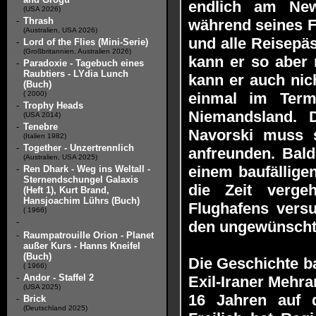
endlich am New
(USA 2026)
-
Thrash
während seines F
(Australien, USA 2026)
und alle Reisepä
-
Lord of the Flies (Mini-Serie)
(Großbritannien, Australien 2026)
kann er so aber 
-
Paradoxie - Tagebuch eines
Raubtiers - LYdia Lunch
kann er auch nich
(Buch)
( 2000)
einmal im Termi
-
Trophy Heads
Niemandsland. 
(USA 2014)
-
Tenebre
Navorski muss 
(Italien 1982)
-
Together - Unzertrennlich
anfreunden. Bald
(Australien, USA 2025)
einem baufälligen
-
Ren Dhark - Weg ins Weltall -
Sternendschungel Galaxis
die Zeit verge
(Heft 1), Kurt Brand,
Hansjoachim Lührs (Buch)
Flughafens versu
( 1966)
-
den ungewünscht
-
Raumpatrouille Orion - Planet
außer Kurs - Hanns Kneifel
(Buch)
Die Geschichte b
( 1966)
-
Andor - Staffel 2
Exil-Iraner Mehra
(USA 2025)
16 Jahren auf 
-
Brick
(Deutschland 2025)