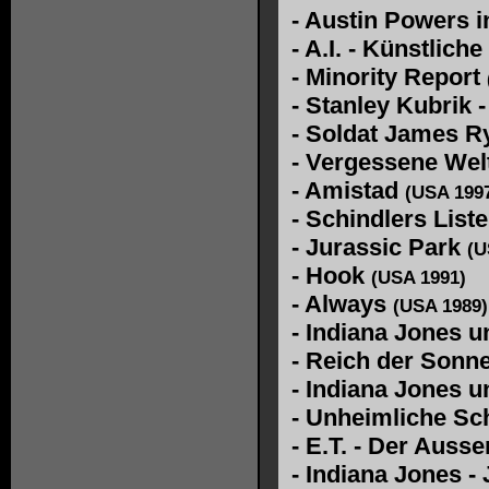
-
Austin Powers i
-
A.I. - Künstliche
-
Minority Report
-
Stanley Kubrik -
-
Soldat James R
-
Vergessene Welt
-
Amistad
(USA 199
-
Schindlers List
-
Jurassic Park
(U
-
Hook
(USA 1991)
-
Always
(USA 1989)
-
Indiana Jones u
-
Reich der Sonn
-
Indiana Jones u
-
Unheimliche Sch
-
E.T. - Der Ausse
-
Indiana Jones -