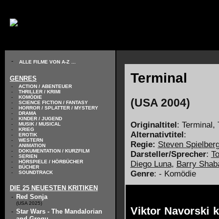
// KODIERUNG DEFINIEREN
-
ALLE FILME VON A-Z
...
Terminal
GENRES
-
ACTION / ABENTEUER
-
THRILLER / KRIMI
-
KOMÖDIE
(USA 2004)
-
SCIENCE FICTION / FANTASY
-
HORROR / SPLATTER / MYSTERY
-
DRAMA
-
KINDER / JUGEND
Originaltitel
: Terminal,
-
MUSIK / MUSICAL
-
KRIEG
Alternativtitel
:
-
EROTIK
-
WESTERN
Regie:
Steven Spielber
-
ANIMATION
-
DOKUMENTATION / KURZFILM
Darsteller/Sprecher
:
T
-
SERIEN
-
HÖRSPIELE / HÖRBÜCHER
Diego Luna
,
Barry Shab
-
BÜCHER
Genre
: - Komödie
-
SOUNDTRACK
DIE 25 NEUESTEN KRITIKEN
-
Red Sonja
(USA 2025)
Viktor Navorski 
-
Star Wars - The Mandalorian
and Grogu