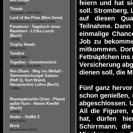
feiern und hat s
(USA 2026)
-
Thrash
soll. Stromberg, 
(Australien, USA 2026)
auf diesen Qua
-
Lord of the Flies (Mini-Serie)
(Großbritannien, Australien 2026)
Teilnahme. Dann a
-
Paradoxie - Tagebuch eines
Raubtiers - LYdia Lunch
einmalige Chance
(Buch)
( 2000)
Job zu bekomme
-
Trophy Heads
mitkommen. Dort 
(USA 2014)
-
Tenebre
Fettnäpfchen ins 
(Italien 1982)
-
Together - Unzertrennlich
Versicherung abg
(Australien, USA 2025)
dienen soll, die M
-
Ren Dhark - Weg ins Weltall -
Sternendschungel Galaxis
(Heft 1), Kurt Brand,
Hansjoachim Lührs (Buch)
Fünf ganz hervo
( 1966)
-
schon genießen, 
-
Raumpatrouille Orion - Planet
abgeschlossen. U
außer Kurs - Hanns Kneifel
(Buch)
All die Figuren,
( 1966)
-
Andor - Staffel 2
hat, dürfen hi
(USA 2025)
Schirrmann, die
-
Brick
(Deutschland 2025)