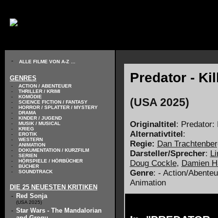
// KODIERUNG DEFINIEREN
-
ALLE FILME VON A-Z
...
Predator - Kil
GENRES
-
ACTION / ABENTEUER
-
THRILLER / KRIMI
-
KOMÖDIE
(USA 2025)
-
SCIENCE FICTION / FANTASY
-
HORROR / SPLATTER / MYSTERY
-
DRAMA
-
KINDER / JUGEND
Originaltitel
: Predator: 
-
MUSIK / MUSICAL
-
KRIEG
Alternativtitel
:
-
EROTIK
-
WESTERN
Regie:
Dan Trachtenbe
-
ANIMATION
-
DOKUMENTATION / KURZFILM
Darsteller/Sprecher
:
L
-
SERIEN
-
HÖRSPIELE / HÖRBÜCHER
Doug Cockle
,
Damien H
-
BÜCHER
Genre
: - Action/Abenteu
-
SOUNDTRACK
Animation
DIE 25 NEUESTEN KRITIKEN
-
Red Sonja
(USA 2025)
-
Star Wars - The Mandalorian
and Grogu