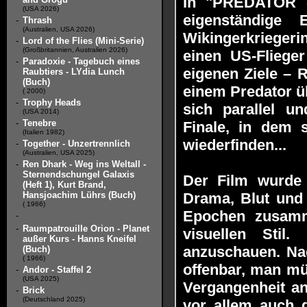
In "PREDATOR -
(USA 2026)
eigenständige 
-
Thrash
(Australien, USA 2026)
Wikingerkriegerin
-
Lord of the Flies (Mini-Serie)
(Großbritannien, Australien 2026)
einen US-Flieger
-
Paradoxie - Tagebuch eines
eigenen Ziele – R
Raubtiers - LYdia Lunch
(Buch)
einem Predator ü
( 2000)
-
Trophy Heads
sich parallel u
(USA 2014)
-
Tenebre
Finale, in dem 
(Italien 1982)
wiederfinden...
-
Together - Unzertrennlich
(Australien, USA 2025)
-
Ren Dhark - Weg ins Weltall -
Sternendschungel Galaxis
Der Film wurde 
(Heft 1), Kurt Brand,
Hansjoachim Lührs (Buch)
Drama, Blut und 
( 1966)
Epochen zusamme
-
-
Raumpatrouille Orion - Planet
visuellen Stil.
außer Kurs - Hanns Kneifel
anzuschauen. Na
(Buch)
( 1966)
offenbar, man mü
-
Andor - Staffel 2
(USA 2025)
Vergangenheit ans
-
Brick
(Deutschland 2025)
vor allem auch d