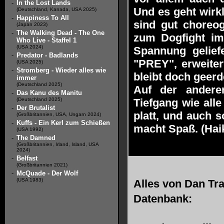
-
In the Lost Lands
Und es geht wirkl
(Deutschland, Kanada, USA 2025)
-
Happiness To All
sind gut choreo
(Japan 2023)
-
The Walking Dead - The One
zum Dogfight im
Who Live - Staffel 1
(USA 2024)
Spannung geliefe
-
Predator - Badlands
"PREY", erweiter
(USA 2025)
-
Stromberg - Wieder alles wie
bleibt doch geerd
immer
(Deutschland 2025)
Auf der andere
-
Das Kanu des Manitu
(Deutschland 2025)
Tiefgang wie alle
-
Der Brutalist
platt, und auch s
(Großbritannien, USA, Ungarn 2024)
-
Kuffs - Ein Kerl zum Schießen
macht Spaß. (Hai
(USA 1992)
-
The Damned
(Großbritannien, Irland, Island, USA
2024)
-
Belfast
(Großbritannien 2021)
-
McQuade - Der Wolf
(USA 1983)
Alles von
Dan Tr
Datenbank: