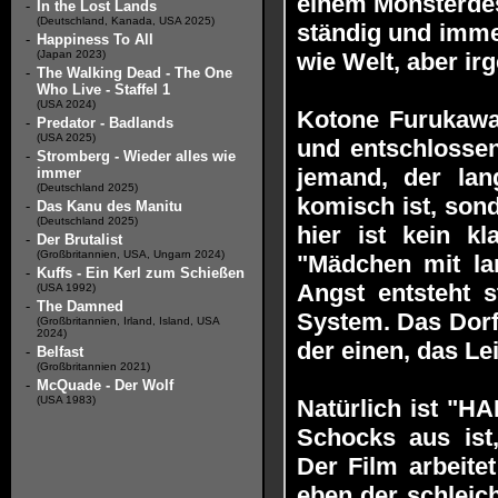
einem Monsterdes
-
In the Lost Lands
(Deutschland, Kanada, USA 2025)
ständig und imme
-
Happiness To All
(Japan 2023)
wie Welt, aber irg
-
The Walking Dead - The One
Who Live - Staffel 1
(USA 2024)
Kotone Furukawa s
-
Predator - Badlands
(USA 2025)
und entschlossen
-
Stromberg - Wieder alles wie
jemand, der lan
immer
(Deutschland 2025)
komisch ist, sond
-
Das Kanu des Manitu
(Deutschland 2025)
hier ist kein kl
-
Der Brutalist
(Großbritannien, USA, Ungarn 2024)
"Mädchen mit la
-
Kuffs - Ein Kerl zum Schießen
Angst entsteht 
(USA 1992)
-
The Damned
System. Das Dorf,
(Großbritannien, Irland, Island, USA
2024)
der einen, das L
-
Belfast
(Großbritannien 2021)
-
McQuade - Der Wolf
(USA 1983)
Natürlich ist "H
Schocks aus ist
Der Film arbeite
eben der schleic