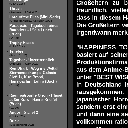
Großeltern zu 
(USA 2026)
-
Thrash
freundlich, viel
(Australien, USA 2026)
dass in diesem H
-
Lord of the Flies (Mini-Serie)
(Großbritannien, Australien 2026)
Die Großeltern v
-
Paradoxie - Tagebuch eines
Raubtiers - LYdia Lunch
irgendwann merkt
(Buch)
( 2000)
-
Trophy Heads
"HAPPINESS TO 
(USA 2014)
-
Tenebre
basiert auf sein
(Italien 1982)
-
Together - Unzertrennlich
Produktionsfirma
(Australien, USA 2025)
aus dem Anime-Ber
-
Ren Dhark - Weg ins Weltall -
Sternendschungel Galaxis
unter "BEST WI
(Heft 1), Kurt Brand,
Hansjoachim Lührs (Buch)
In Deutschland 
( 1966)
-
rausgekommen. 
-
Raumpatrouille Orion - Planet
japanischer Horr
außer Kurs - Hanns Kneifel
(Buch)
sondern erst ein
( 1966)
-
Andor - Staffel 2
und dann eine se
(USA 2025)
vollkommen ratlo
-
Brick
(Deutschland 2025)